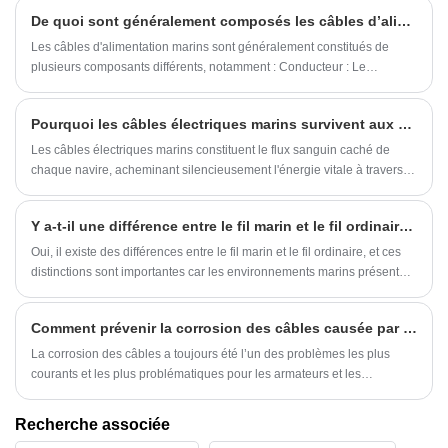
offshore, les systèmes navals et les projets d'ingénierie maritime.
De quoi sont généralement composés les câbles d’alimentation marins ?
Les câbles d'alimentation marins sont généralement constitués de
plusieurs composants différents, notamment : Conducteur : Le
conducteur est la partie centrale du câble, généralement constituée de
matériaux conducteurs tels que le cuivre ou l'aluminium. Les
Pourquoi les câbles électriques marins survivent aux océans les plus difficiles
conducteurs sont utilisés pour transporter le courant électrique et le
choix du matériau conducteur dépend de la puissance et de la fonction
Les câbles électriques marins constituent le flux sanguin caché de
du câble.
chaque navire, acheminant silencieusement l'énergie vitale à travers
les salles des machines, les ponts de navigation et les systèmes
critiques. Plus que des fils, ces conduits éprouvés résistent à ce que
Y a-t-il une différence entre le fil marin et le fil ordinaire ?
les océans leur lancent tout en alimentant les voyages de l’humanité à
travers les vagues.
​Oui, il existe des différences entre le fil marin et le fil ordinaire, et ces
distinctions sont importantes car les environnements marins présentent
des défis et des considérations de sécurité uniques. Voici quelques
différences clés :
Comment prévenir la corrosion des câbles causée par les environnements de travail marins difficiles ?
La corrosion des câbles a toujours été l’un des problèmes les plus
courants et les plus problématiques pour les armateurs et les
ingénieurs en construction navale. Un câblage endommagé augmente
non seulement les coûts de maintenance quotidiens et la fréquence de
Recherche associée
remplacement, mais déclenche également des risques potentiels pour