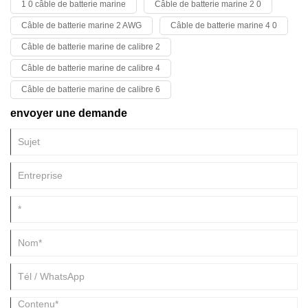
1 0 câble de batterie marine
Câble de batterie marine 2 0
la sécurité, tels que des pannes de courant et des pannes du système
de navigation. Dans des conditions d'exploitation aussi sévères,
Câble de batterie marine 2 AWG
Câble de batterie marine 4 0
l'ensemble de l'industrie de la construction navale est parvenue à un
consensus : trouver des solutions efficaces pour éviter la corrosion des
Câble de batterie marine de calibre 2
câbles est devenue une priorité absolue pour la modernisation
Câble de batterie marine de calibre 4
électrique marine.
Câble de batterie marine de calibre 6
envoyer une demande