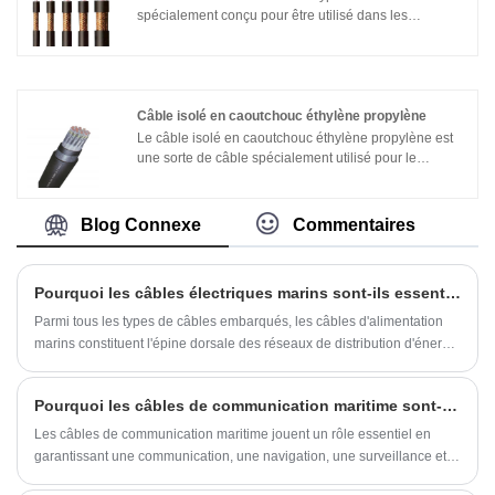
spécialement conçu pour être utilisé dans les
environnements marins, tels que les bateaux, les
navires et les plates-formes offshore. Il est utilisé pour
transmettre des signaux haute fréquence,
généralement à des fins de communication, de
données ou de vidéo.
Câble isolé en caoutchouc éthylène propylène
Le câble isolé en caoutchouc éthylène propylène est
une sorte de câble spécialement utilisé pour le
système de contrôle des navires. Il utilise du
caoutchouc éthylène-propylène (EPR) comme
matériau isolant et présente les caractéristiques de
Blog Connexe
Commentaires
faible dégagement de fumée et d'absence d'halogène.
Voici les caractéristiques du câble :1. Peu de fumée et
pas d'halogène : En cas d'incendie, les fumées et les
Pourquoi les câbles électriques marins sont-ils essentiels à la sécurité et aux performances des navires modernes ?
gaz toxiques générés par la combustion du câble sont
moindres, ce qui aide à évacuer et éteindre le feu.
Parmi tous les types de câbles embarqués, les câbles d'alimentation
marins constituent l'épine dorsale des réseaux de distribution d'énergie
primaires et secondaires. Ces câbles doivent supporter des vibrations
continues, des brouillards salins, des températures extrêmes et des
Pourquoi les câbles de communication maritime sont-ils essentiels pour des systèmes de communication offshore sûrs et fiables
risques d'incendie potentiels tout en préservant l'intégrité du
conducteur et la résistance de l'isolation.
Les câbles de communication maritime jouent un rôle essentiel en
garantissant une communication, une navigation, une surveillance et
une sécurité opérationnelle fiables sur les navires, les plates-formes