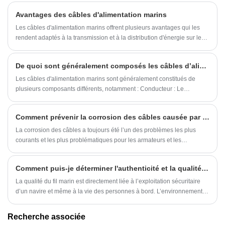
application est crucial pour les constructeurs navals, les exploitants et
critiques. Plus que des fils, ces conduits éprouvés résistent à ce que
Avantages des câbles d'alimentation marins
les professionnels de la maintenance qui recherchent sécurité,
les océans leur lancent tout en alimentant les voyages de l’humanité à
efficacité et performances à long terme.
travers les vagues.
Les câbles d'alimentation marins offrent plusieurs avantages qui les
rendent adaptés à la transmission et à la distribution d'énergie sur les
navires et les environnements marins. Voici quelques-uns de ses
avantages :
De quoi sont généralement composés les câbles d’alimentation marins ?
Les câbles d'alimentation marins sont généralement constitués de
plusieurs composants différents, notamment : Conducteur : Le
conducteur est la partie centrale du câble, généralement constituée de
matériaux conducteurs tels que le cuivre ou l'aluminium. Les
Comment prévenir la corrosion des câbles causée par les environnements de travail marins difficiles ?
conducteurs sont utilisés pour transporter le courant électrique et le
choix du matériau conducteur dépend de la puissance et de la fonction
La corrosion des câbles a toujours été l’un des problèmes les plus
du câble.
courants et les plus problématiques pour les armateurs et les
ingénieurs en construction navale. Un câblage endommagé augmente
non seulement les coûts de maintenance quotidiens et la fréquence de
Comment puis-je déterminer l'authenticité et la qualité du fil marin ?
remplacement, mais déclenche également des risques potentiels pour
la sécurité, tels que des pannes de courant et des pannes du système
La qualité du fil marin est directement liée à l’exploitation sécuritaire
de navigation. Dans des conditions d'exploitation aussi sévères,
d’un navire et même à la vie des personnes à bord. L’environnement
l'ensemble de l'industrie de la construction navale est parvenue à un
marin est rude, humide et salé, et l’utilisation de fils de mauvaise
consensus : trouver des solutions efficaces pour éviter la corrosion des
qualité peut facilement entraîner de graves accidents. Cependant, avec
Recherche associée
câbles est devenue une priorité absolue pour la modernisation
autant de produits de mauvaise qualité sur le marché, il ne suffit pas de