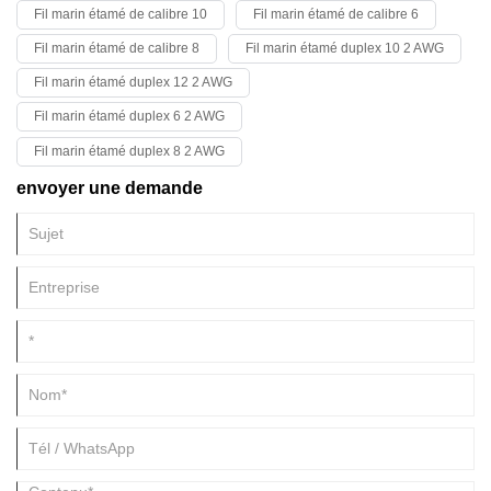
électrique marine.
Fil marin étamé de calibre 10
Fil marin étamé de calibre 6
juger simplement par leur apparence. Vous devez être méthodique,
inspecter soigneusement et vous fier à votre expérience ; se fier
Fil marin étamé de calibre 8
Fil marin étamé duplex 10 2 AWG
uniquement à l’intuition ne suffit pas.
Fil marin étamé duplex 12 2 AWG
Fil marin étamé duplex 6 2 AWG
Fil marin étamé duplex 8 2 AWG
envoyer une demande